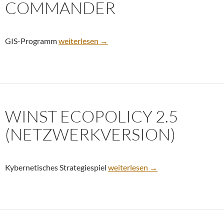
COMMANDER
winst GDV Spatial Commander
GIS-Programm
weiterlesen
→
WINST ECOPOLICY 2.5
(NETZWERKVERSION)
winst Ecopolicy 2.5 (Netzwerkver
Kybernetisches Strategiespiel
weiterlesen
→