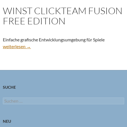
WINST CLICKTEAM FUSION
FREE EDITION
Einfache grafische Entwicklungsumgebung für Spiele
winst Clickteam Fusion Free Edition
weiterlesen
→
SUCHE
Suchen
nach:
NEU