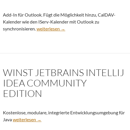
Add-In für Outlook. Fügt die Möglichkeit hinzu, CalDAV-
Kalender wie den IServ-Kalender mit Outlook zu
winst Outlook CalDav Synchronizer
synchronisieren.
weiterlesen
→
WINST JETBRAINS INTELLIJ
IDEA COMMUNITY
EDITION
Kostenlose, modulare, integrierte Entwicklungsumgebung für
winst JetBrains IntelliJ IDEA Community Edition
Java
weiterlesen
→